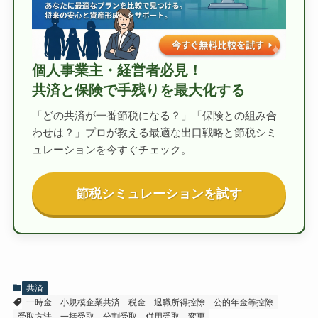
個人事業主・経営者必見！
共済と保険で手残りを最大化する
「どの共済が一番節税になる？」「保険との組み合
わせは？」プロが教える最適な出口戦略と節税シミ
ュレーションを今すぐチェック。
節税シミュレーションを試す
共済
一時金
小規模企業共済
税金
退職所得控除
公的年金等控除
受取方法
一括受取
分割受取
併用受取
変更