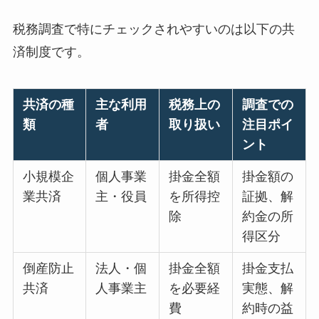
税務調査で特にチェックされやすいのは以下の共
済制度です。
共済の種
主な利用
税務上の
調査での
類
者
取り扱い
注目ポイ
ント
小規模企
個人事業
掛金全額
掛金額の
業共済
主・役員
を所得控
証拠、解
除
約金の所
得区分
倒産防止
法人・個
掛金全額
掛金支払
共済
人事業主
を必要経
実態、解
費
約時の益