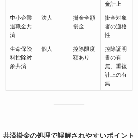
金計上
中小企業
法人
掛金全額
掛金対象
退職金共
損金
者の適格
済
性
生命保険
個人
控除限度
控除証明
料控除対
額あり
書の有
象共済
無、重複
計上の有
無
共済掛金の処理で誤解されやすいポイント