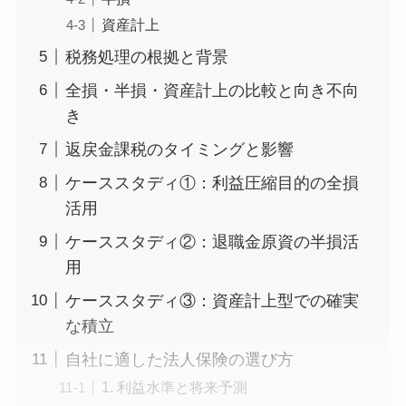
資産計上
税務処理の根拠と背景
全損・半損・資産計上の比較と向き不向
き
返戻金課税のタイミングと影響
ケーススタディ①：利益圧縮目的の全損
活用
ケーススタディ②：退職金原資の半損活
用
ケーススタディ③：資産計上型での確実
な積立
自社に適した法人保険の選び方
1. 利益水準と将来予測