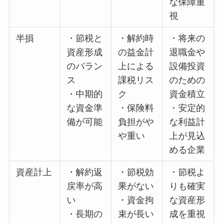
な保障重
視
半損
・節税と
・解約時
・将来の
資産形成
の益金計
退職金や
のバラン
上による
設備投資
ス
課税リス
のための
・中期的
ク
資金積立
な資金準
・保険料
・安定的
備が可能
負担がや
な利益計
や重い
上が見込
める企業
資産計上
・解約返
・節税効
・節税よ
戻率が高
果がない
りも確実
い
・資金拘
な資産形
・長期の
束が長い
成を重視