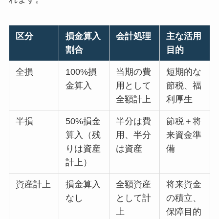
区分
損金算入
会計処理
主な活用
割合
目的
全損
100%損
当期の費
短期的な
金算入
用として
節税、福
全額計上
利厚生
半損
50%損金
半分は費
節税＋将
算入（残
用、半分
来資金準
りは資産
は資産
備
計上）
資産計上
損金算入
全額資産
将来資金
なし
として計
の積立、
上
保障目的