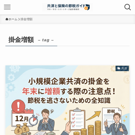
ホーム
掛金増額
掛金増額
– tag –
共済