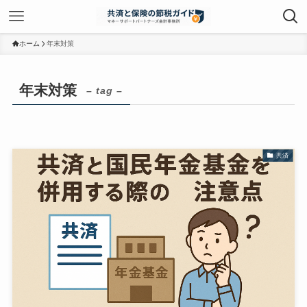
ホーム
年末対策
年末対策
– tag –
共済